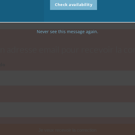
Check availability
Never see this message again.
on adresse email pour recevoir la co
do