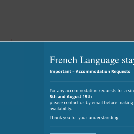
éo de
tée B2
French Language sta
Important – Accommodation Requests
des
exercices
For any accommodation requests for a s
plémentaires de
5th and August 15th
please contact us by email before making
availability.
Thank you for your understanding!