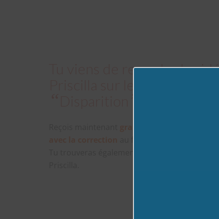
Tu viens de regarder la vid
Priscilla sur le thème : Dic
“
”
Disparition
Reçois maintenant
gratuitement
par e-mail 
avec la correction
au format pdf.
Tu trouveras également des explications com
Priscilla.