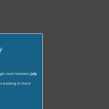
Close
this
module
y
ingle room between
July
 a booking to check