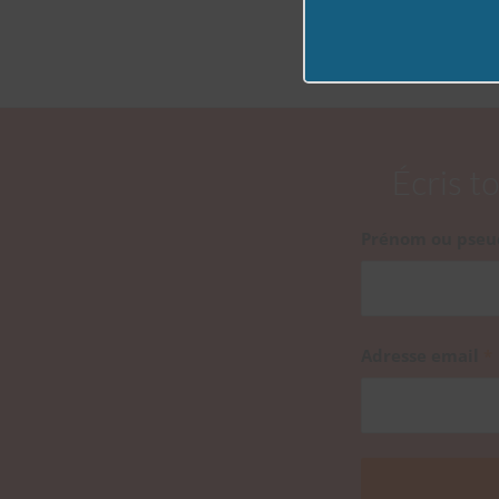
Écris t
Prénom ou pseu
Adresse email
*