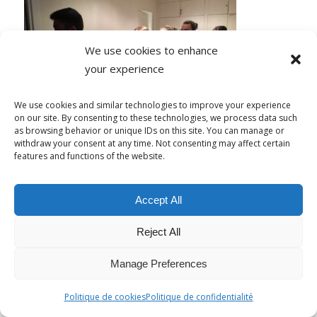
We use cookies to enhance
your experience
We use cookies and similar technologies to improve your experience
on our site. By consenting to these technologies, we process data such
as browsing behavior or unique IDs on this site. You can manage or
Jeudi
, toujours étude du français, puis
withdraw your consent at any time. Not consenting may affect certain
Escape Game ! Les étudiants ont adoré
features and functions of the website.
même si personne n’a réussi à sortir à
temps…
Accept All
Reject All
Manage Preferences
Politique de cookies
Politique de confidentialité