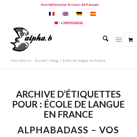
Inscription pour le cours de français
☎ : +33493160036
Vous êtes ici :
Accueil
/
Blog
/
école de langue en france
ARCHIVE D’ÉTIQUETTES
POUR :
ÉCOLE DE LANGUE
EN FRANCE
ALPHABADASS – VOS