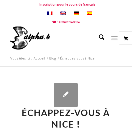
Inscription pour le cours de français
☎ : +33493160036
Vous êtes ici :
Accueil
/
Blog
/
Échappez-vous à Nice !
ÉCHAPPEZ-VOUS À
NICE !