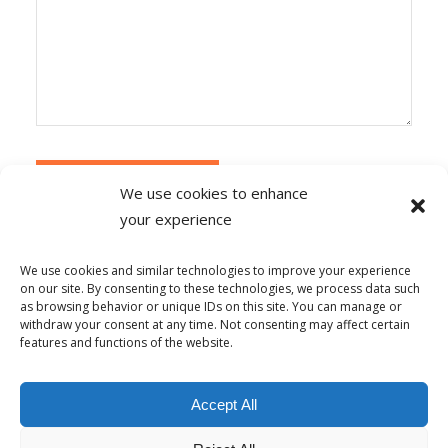
We use cookies to enhance
your experience
Alternative:
Ce site utilise Akismet pour réduire les
indésirables.
En savoir plus sur la façon dont les
We use cookies and similar technologies to improve your experience
données de vos commentaires sont traitées
.
on our site. By consenting to these technologies, we process data such
as browsing behavior or unique IDs on this site. You can manage or
withdraw your consent at any time. Not consenting may affect certain
features and functions of the website.
© Copyright - Alpha-b 2019-2026 -
powered by Enfold WordPress
Accept All
Theme