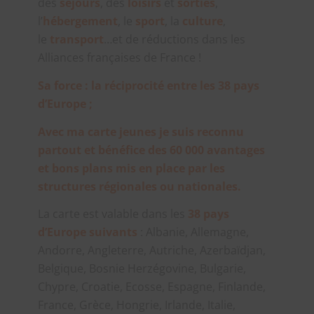
des
séjours
, des
loisirs
et
sorties
,
l’
hébergement
, le
sport
, la
culture
,
le
transport
…et de réductions dans les
Alliances françaises de France !
Sa force : la réciprocité entre les 38 pays
d’Europe ;
Avec ma carte jeunes je suis reconnu
partout et bénéfice des 60 000 avantages
et bons plans mis en place par les
structures régionales ou nationales.
La carte est valable dans les
38 pays
d’Europe suivants
: Albanie, Allemagne,
Andorre, Angleterre, Autriche, Azerbaïdjan,
Belgique, Bosnie Herzégovine, Bulgarie,
Chypre, Croatie, Ecosse, Espagne, Finlande,
France, Grèce, Hongrie, Irlande, Italie,