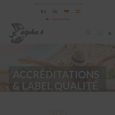
Inscription pour le cours de français
☎ : +33493160036
ACCRÉDITATIONS
& LABEL QUALITÉ
NOS