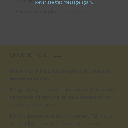
culturel unique sur la Côte d’Azur.
Never see this message again.
Pour en savoir plus
contactez-nous
.
Groupement FLE
Notre institut linguistique alpha.b fait partie du
Groupement FLE.
Il s’agit d’un groupement qui rassemble les écoles
de français offrant une garantie de services de
qualités à ses étudiants.
En tant que membre du Groupement FLE, nous
avons adhéré à un référentiel qui permet de