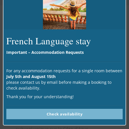
CSN
French Language stay
Les cours de français de
alpha.b
bénéficient
Important – Accommodation Requests
de la reconnaissance officielle du
gouvernement suédois pour les formations
continues (CSN).
For any accommodation requests for a single room between
July 5th and August 15th
Cette certification permet aux étudiants
please contact us by email before making a booking to
suédois d’accéder à une immersion
check availability.
linguistique de qualité en France tout en
Thank you for your understanding!
bénéficiant des aides éducatives suédoises.
Vous pourrez développer vos compétences
Check availability
linguistiques dans un cadre pédagogique et