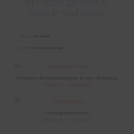
et l’hébergement si
vous le souhaitez.
Trier par
Par défaut
Afficher
3 Produits par page
Formulaire de réservation pour le cours de français
Plage
170,00
€
–
8.090,00
€
de
prix :
170,00 €
Hébergement à Nice
à
Plage
290,00
€
–
3.770,00
€
8.090,00 €
de
prix :