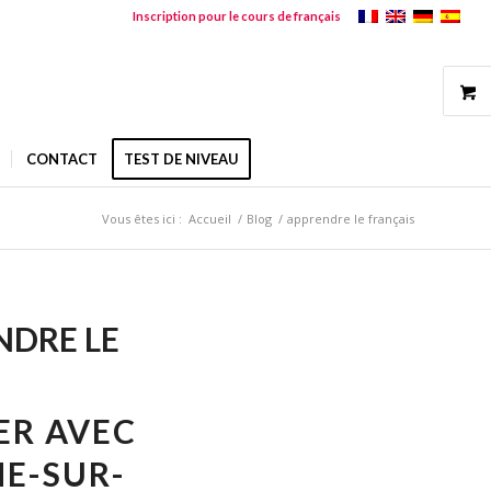
Inscription pour le cours de français
CONTACT
TEST DE NIVEAU
Vous êtes ici :
Accueil
/
Blog
/
apprendre le français
NDRE LE
ER AVEC
HE-SUR-