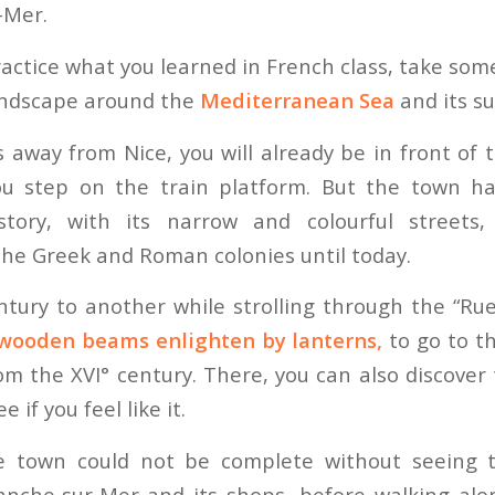
-Mer.
ractice what you learned in French class, take so
andscape around the
Mediterranean Sea
and its s
 away from Nice, you will already be in front of
 step on the train platform. But the town has
story, with its narrow and colourful streets,
the Greek and Roman colonies until today.
tury to another while strolling through the “Ru
wooden beams enlighten by lanterns,
to go to th
m the XVI° century. There, you can also discove
e if you feel like it.
he town could not be complete without seeing
ranche-sur-Mer and its shops, before walking al