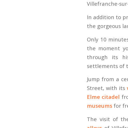
Villefranche-sur
In addition to p
the gorgeous l
Only 10 minutes
the moment you
through its hi
settlements of 
Jump from a cen
Street, with its
Elme citadel
fro
museums
for fre
The visit of t
alleys
of Villef