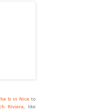
ha b in Nice
to
ch Riviera
, like