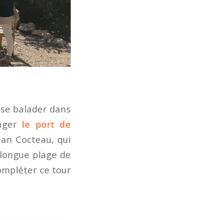
e se balader dans
onger
le port de
ean Cocteau, qui
 longue plage de
ompléter ce tour