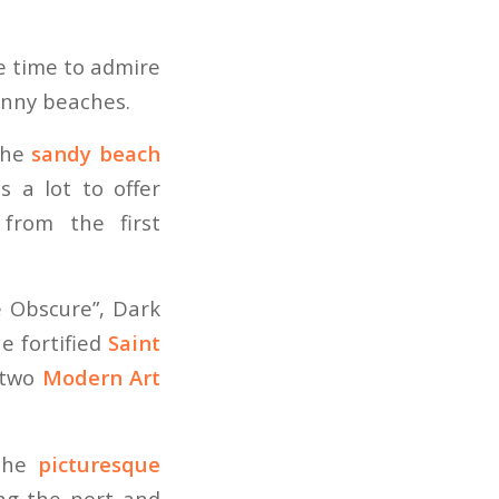
me time to admire
unny beaches.
 the
sandy beach
 a lot to offer
 from the first
e Obscure”, Dark
e fortified
Saint
r two
Modern Art
 the
picturesque
ong the port and