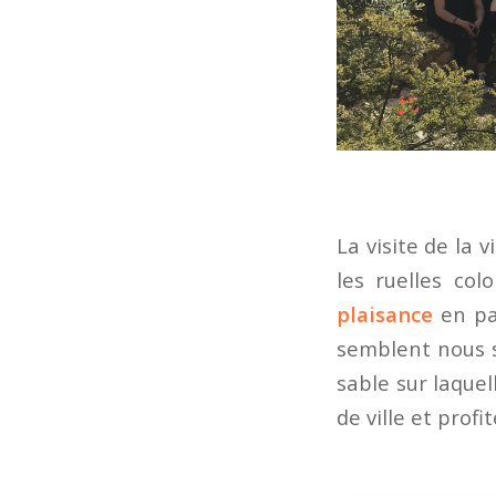
La visite de la 
les ruelles co
plaisance
en pas
semblent nous s
sable sur laquell
de ville et profi