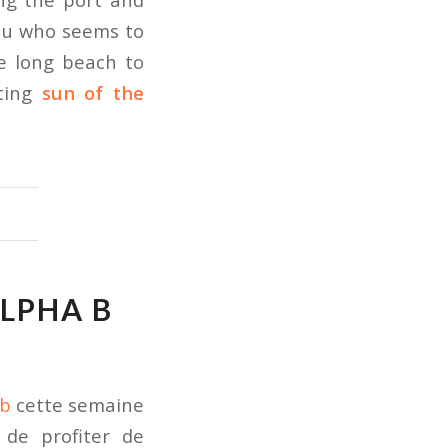
au who seems to
e long beach to
ting
sun of the
ALPHA B
.b
cette semaine
 de profiter de