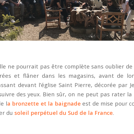
ville ne pourrait pas être complète sans oublier d
lorées et flâner dans les magasins, avant de l
sant devant l’église Saint Pierre, décorée par J
uivre des yeux. Bien sûr, on ne peut pas rater la
e l
a bronzette et la baignade
est de mise pour c
ter du
soleil perpétuel du Sud de la France
.