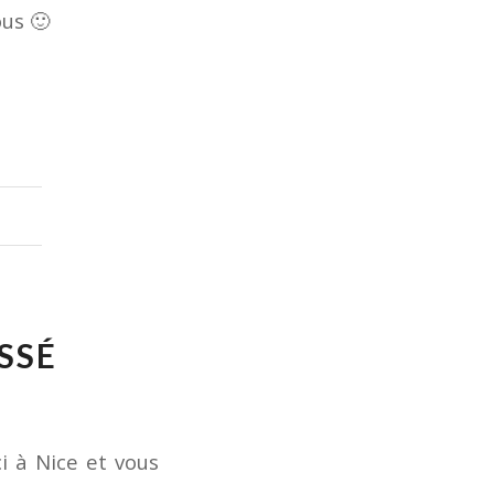
us 🙂
SSÉ
i à Nice et vous