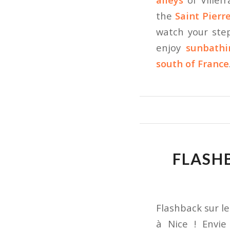
the
Saint Pierr
watch your ste
enjoy
sunbathi
south of France
FLASHB
Flashback sur le
à Nice ! Envie