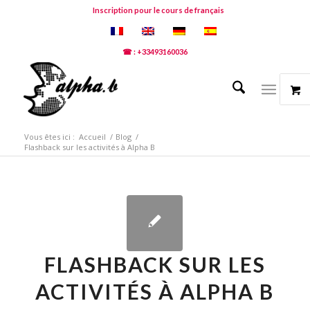
Inscription pour le cours de français
☎ : +33493160036
Vous êtes ici :
Accueil
/
Blog
/
Flashback sur les activités à Alpha B
FLASHBACK SUR LES
ACTIVITÉS À ALPHA B