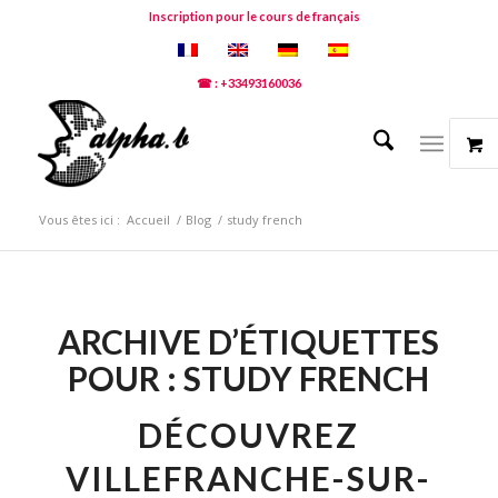
Inscription pour le cours de français
☎ : +33493160036
Vous êtes ici :
Accueil
/
Blog
/
study french
ARCHIVE D’ÉTIQUETTES
POUR :
STUDY FRENCH
DÉCOUVREZ
VILLEFRANCHE-SUR-