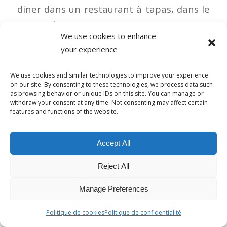
diner dans un restaurant à tapas, dans le
centre de Nice.
We use cookies to enhance
your experience
We use cookies and similar technologies to improve your experience
on our site. By consenting to these technologies, we process data such
as browsing behavior or unique IDs on this site. You can manage or
Samedi
, les étudiants ont pu s’inscrire
withdraw your consent at any time. Not consenting may affect certain
pour aller passer la journée dans une
features and functions of the website.
autre ville : Antibes.
Ils ont visité le Fort Carré, ils ont profité
Accept All
de la plage, puis ont visité la ville avec un
Reject All
guide, et sont allés au Musée Picasso !
Manage Preferences
ENGLISH
Monday
, national holiday and a special
Politique de cookies
Politique de confidentialité