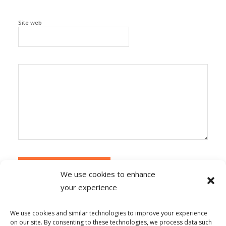
Site web
We use cookies to enhance
your experience
Alternative:
Ce site utilise Akismet pour réduire les
indésirables.
En savoir plus sur la façon dont les
We use cookies and similar technologies to improve your experience
données de vos commentaires sont traitées
.
on our site. By consenting to these technologies, we process data such