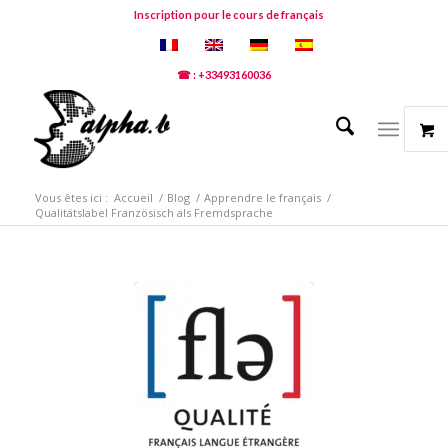
Inscription pour le cours de français
☎ : +33493160036
Vous êtes ici :
Accueil
/
Blog
/
Apprendre le français
/
Qualitätslabel Französisch als Fremdsprache