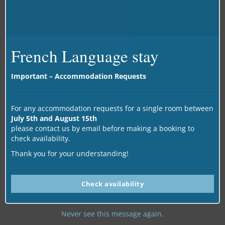
Certificats & attestation
•
Certificat de participation
indiquant le cours
suivi
French Language stay
•
Attestation d’assiduité
(sur demande)
Important – Accommodation Requests
For any accommodation requests for a single room between
July 5th and August 15th
please contact us by email before making a booking to
check availability.
Thank you for your understanding!
Check availability
Never see this message again.