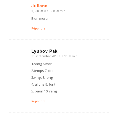
Juliana
6 juin 2018 à 19 h 20 min
dit
:
Bien mersi
Répondre
Lyubov Pak
10 septembre 2018 à 17 h 38 min
dit
:
1.sang 6.mon
2.temps 7. dent
3.vingt 8. long
4. allons 9. font
5. paon 10. rang
Répondre