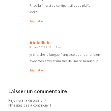
Priscilla (merci de corriger, si’l vous plaît).
Merci!
Répondre
Abdelilah
8 mars 2019 à 10 h 19 min
dit
:
Je cherche la langue française pour parler bien
avec mes amis et ma famille . merci beaucoup
Répondre
Laisser un commentaire
Rejoindre la discussion?
N’hésitez pas à contribuer !