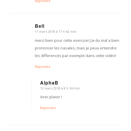
Répondre
Bell
11 mars 2018 à 17 h 42 min
dit
:
merci bien pour cette exercice! j’ai du mal a bien
prononcer les nasales, mais je peux entendre
les differences par exemple dans cette vidéo!
Répondre
AlphaB
12 mars 2018 à 8 h 54 min
dit
:
Avec plaisir !
Répondre