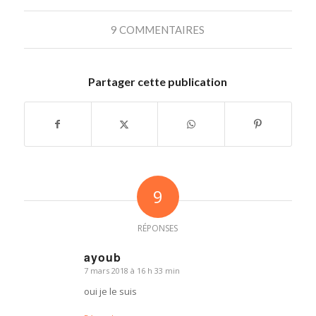
9 COMMENTAIRES
Partager cette publication
9
RÉPONSES
ayoub
7 mars 2018 à 16 h 33 min
dit
:
oui je le suis