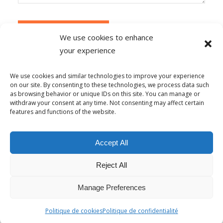
We use cookies to enhance
your experience
Alternative:
Ce site utilise Akismet pour réduire les
indésirables.
En savoir plus sur la façon dont les
We use cookies and similar technologies to improve your experience
données de vos commentaires sont traitées
.
on our site. By consenting to these technologies, we process data such
as browsing behavior or unique IDs on this site. You can manage or
withdraw your consent at any time. Not consenting may affect certain
features and functions of the website.
© Copyright - Alpha-b 2019-2026 -
powered by Enfold WordPress
Accept All
Theme
Reject All
Conditions générales de vente
Politique de confidentialité
Politique de lutte contre le harcèlement
Mentions Légales
Politique de cookies (UE)
Manage Preferences
Français
Politique de cookies
Politique de confidentialité