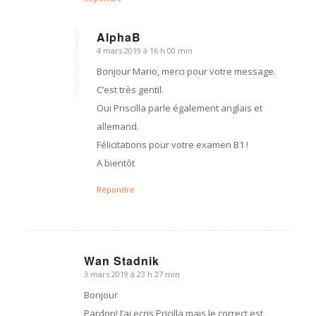
AlphaB
4 mars 2019 à 16 h 00 min
dit
:
Bonjour Mario, merci pour votre message.
C’est très gentil.
Oui Priscilla parle également anglais et
allemand.
Félicitations pour votre examen B1 !
A bientôt
Répondre
Wan Stadnik
3 mars 2019 à 23 h 27 min
dit
:
Bonjour
Pardon! J’ai ecris Pricilla mais le correct est