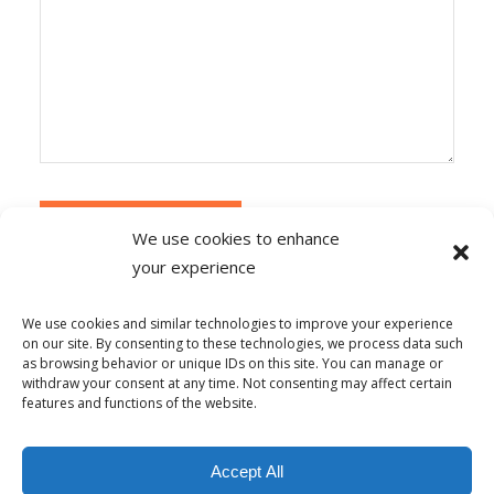
We use cookies to enhance
your experience
Alternative:
Ce site utilise Akismet pour réduire les
indésirables.
En savoir plus sur la façon dont les
We use cookies and similar technologies to improve your experience
données de vos commentaires sont traitées
.
on our site. By consenting to these technologies, we process data such
as browsing behavior or unique IDs on this site. You can manage or
withdraw your consent at any time. Not consenting may affect certain
features and functions of the website.
© Copyright - Alpha-b 2019-2026 -
powered by Enfold WordPress
Accept All
Theme