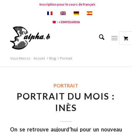
Inscription pour le cours de français
☎ : +33493160036
Vous êtes ici :
Accueil
/
Blog
/
Portrait
PORTRAIT
PORTRAIT DU MOIS :
INÈS
On se retrouve aujourd’hui pour un
nouveau