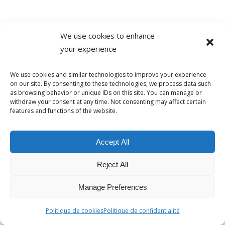
Quel conseil donnerais-tu à quelqu’un qui
We use cookies to enhance
veut apprendre le français ?
your experience
De venir en France, il n’y a pas meilleure
méthode pour apprendre une langue
We use cookies and similar technologies to improve your experience
on our site. By consenting to these technologies, we process data such
selon moi, que de se rendre dans ce pays,
as browsing behavior or unique IDs on this site. You can manage or
withdraw your consent at any time. Not consenting may affect certain
de s’imprégner de la culture et d’échanger
features and functions of the website.
avec des locaux.
Accept All
Ta devise dans la vie :
Reject All
Hakuna Matata, qui signifie sans soucis
(oui j’adore le Roi Lion). Relativiser et voir
Manage Preferences
le positif est très important dans ma vie.
Politique de cookies
Politique de confidentialité