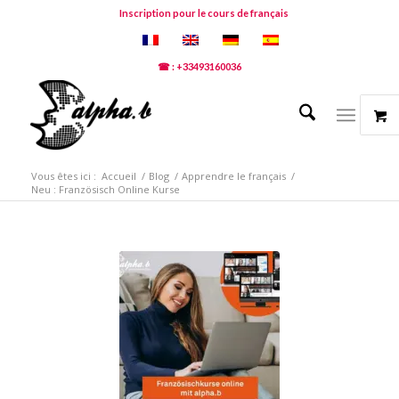
Inscription pour le cours de français
☎ : +33493160036
Vous êtes ici :
Accueil
/
Blog
/
Apprendre le français
/
Neu : Französisch Online Kurse