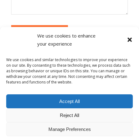
We use cookies to enhance
your experience
Alternative:
Ce site utilise Akismet pour réduire les
indésirables.
En savoir plus sur la façon dont les
We use cookies and similar technologies to improve your experience
données de vos commentaires sont traitées
.
on our site. By consenting to these technologies, we process data such
as browsing behavior or unique IDs on this site. You can manage or
withdraw your consent at any time. Not consenting may affect certain
features and functions of the website.
© Copyright - Alpha-b 2019-2026 -
powered by Enfold WordPress
Accept All
Theme
Reject All
Conditions générales de vente
Politique de confidentialité
Politique de lutte contre le harcèlement
Mentions Légales
Politique de cookies (UE)
Manage Preferences
Français