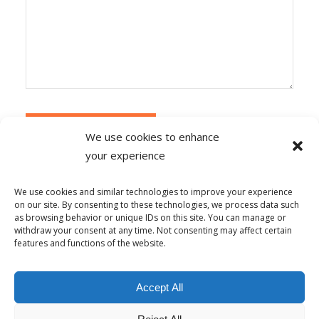
We use cookies to enhance
your experience
Alternative:
Ce site utilise Akismet pour réduire les
indésirables.
En savoir plus sur la façon dont les
We use cookies and similar technologies to improve your experience
données de vos commentaires sont traitées
.
on our site. By consenting to these technologies, we process data such
as browsing behavior or unique IDs on this site. You can manage or
withdraw your consent at any time. Not consenting may affect certain
features and functions of the website.
© Copyright - Alpha-b 2019-2026 -
powered by Enfold WordPress
Accept All
Theme