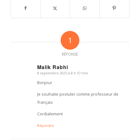
1
RÉPONSE
Malik Rabhi
8 septembre 2025 à 8 h 37 min
dit
:
Bonjour
Je souhaite postuler comme professeur de
français
Cordialement
Répondre