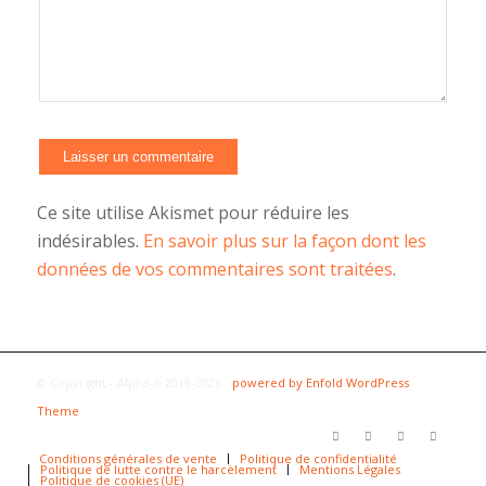
Alternative:
Ce site utilise Akismet pour réduire les
indésirables.
En savoir plus sur la façon dont les
données de vos commentaires sont traitées
.
© Copyright - Alpha-b 2019-2026 -
powered by Enfold WordPress
Theme
Conditions générales de vente
Politique de confidentialité
Politique de lutte contre le harcèlement
Mentions Légales
Politique de cookies (UE)