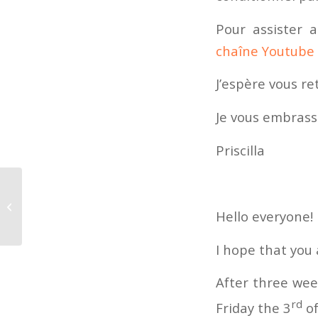
Pour assister 
chaîne Youtube
J’espère vous r
Je vous embras
Priscilla
5 Séries Netflix à
regarder pendant le
Hello everyone!
confinement
I hope that you 
After three wee
rd
Friday the 3
of