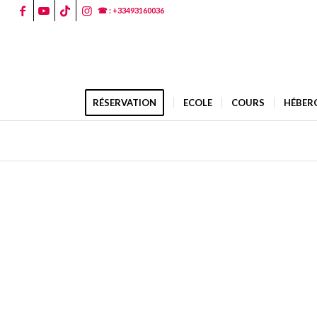
☎ : +33493160036
RÉSERVATION
ECOLE
COURS
HÉBER