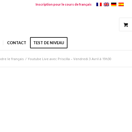
Inscription pour le cours de français
CONTACT
TEST DE NIVEAU
dre le français
/
Youtube Live avec Priscilla – Vendredi 3 Avril à 19h30