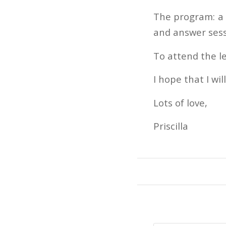
The program: a 
and answer sess
To attend the l
I hope that I wi
Lots of love,
Priscilla