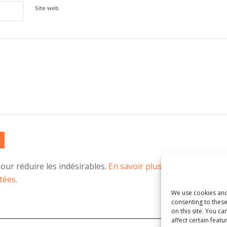
Site web
Alternative:
pour réduire les indésirables.
En savoir plus sur la façon don
tées
.
We use cookies and
consenting to thes
on this site. You 
affect certain featu