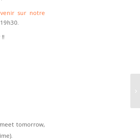
 venir sur notre
 19h30.
!!
o meet tomorrow,
ime).