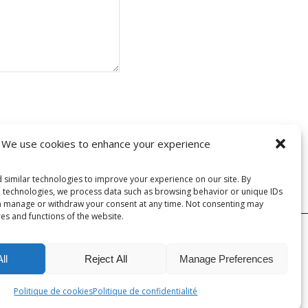
t les données de vos
We use cookies to enhance your experience
 similar technologies to improve your experience on our site. By
e technologies, we process data such as browsing behavior or unique IDs
can manage or withdraw your consent at any time. Not consenting may
res and functions of the website.
contre le harcèlement
Mentions Légales
Politique de cookies (UE)
ll
Reject All
Manage Preferences
Politique de cookies
Politique de confidentialité