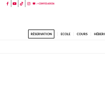
☎ : +33493160036
RÉSERVATION
ECOLE
COURS
HÉBER