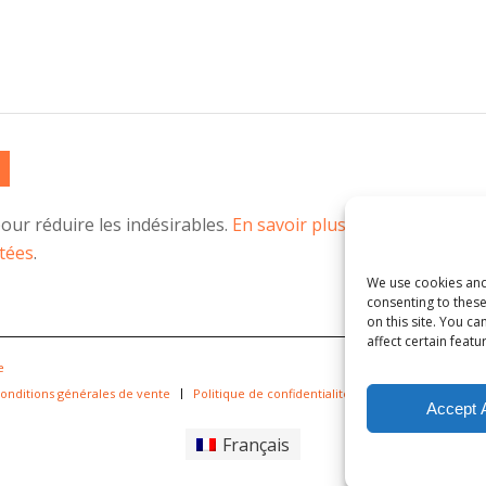
Alternative:
pour réduire les indésirables.
En savoir plus sur la façon don
tées
.
We use cookies and
consenting to thes
on this site. You 
affect certain featu
e
onditions générales de vente
Politique de confidentialité
Politique de lutte 
Accept A
Français