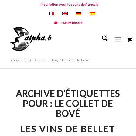
Inscription pour le cours de français
☎ : +33493160036
Vous êtes ici :
Accueil
/
Blog
/
le collet de bové
ARCHIVE D’ÉTIQUETTES
POUR :
LE COLLET DE
BOVÉ
LES VINS DE BELLET