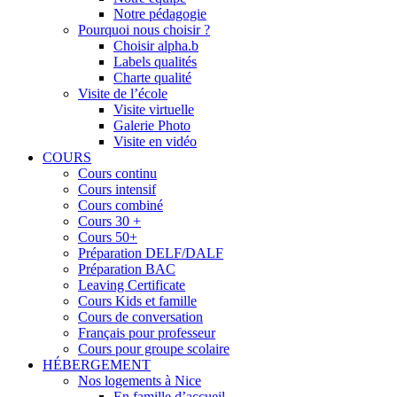
Notre pédagogie
Pourquoi nous choisir ?
Choisir alpha.b
Labels qualités
Charte qualité
Visite de l’école
Visite virtuelle
Galerie Photo
Visite en vidéo
COURS
Cours continu
Cours intensif
Cours combiné
Cours 30 +
Cours 50+
Préparation DELF/DALF
Préparation BAC
Leaving Certificate
Cours Kids et famille
Cours de conversation
Français pour professeur
Cours pour groupe scolaire
HÉBERGEMENT
Nos logements à Nice
En famille d’accueil