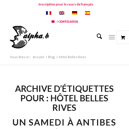
Inscription pour le cours de français
☎ : +33493160036
Vous êtes ici :
Accueil
/
Blog
/
hôtel Belles Rives
ARCHIVE D’ÉTIQUETTES
POUR :
HÔTEL BELLES
RIVES
UN SAMEDI À ANTIBES