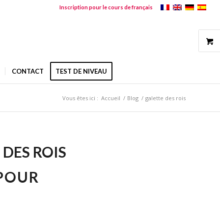
Inscription pour le cours de français
CONTACT
TEST DE NIVEAU
Vous êtes ici :
Accueil
/
Blog
/
galette des rois
 DES ROIS
 POUR