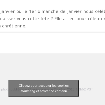
 janvier ou le 1er dimanche de janvier nous célé
naissez-vous cette fête ? Elle a lieu pour célébr
n chrétienne.
Cliquez pour accepter les cookies
 photo publiée par @serialcooker
le
25 Févr. 2016 à 9h52 PST
marketing et activer ce contenu