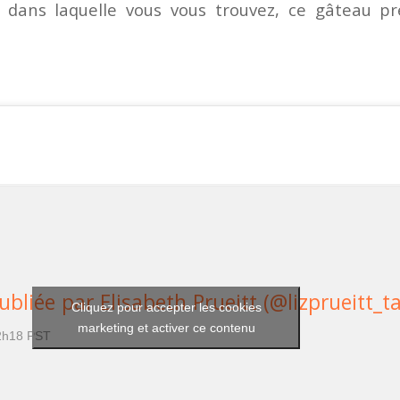
n dans laquelle vous vous trouvez, ce gâteau p
bliée par Elisabeth Prueitt (@lizprueitt_ta
Cliquez pour accepter les cookies
marketing et activer ce contenu
22h18 PST