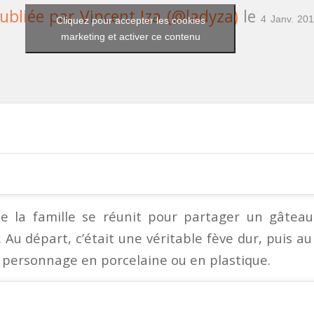
bliée par Vincent Iza (@ladyza)
le
4 Janv. 20
Cliquez pour accepter les cookies
marketing et activer ce contenu
te la famille se réunit pour partager un gâtea
 Au départ, c’était une véritable fève dur, puis au f
 personnage en porcelaine ou en plastique.