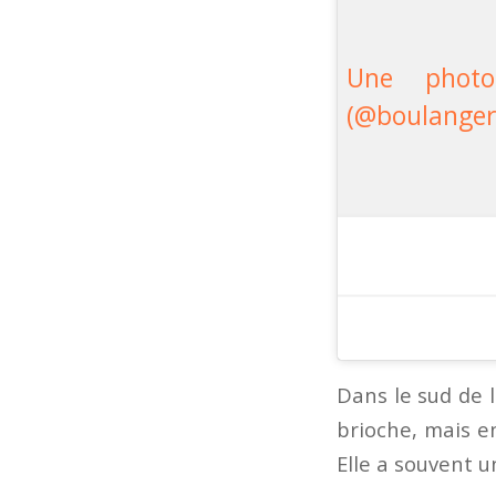
Une photo
(@boulangeri
Dans le sud de 
brioche, mais en
Elle a souvent u