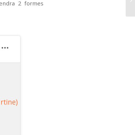
rendra 2 formes
mo
rtine)