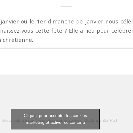
 janvier ou le 1er dimanche de janvier nous célé
naissez-vous cette fête ? Elle a lieu pour célébr
n chrétienne.
Cliquez pour accepter les cookies
 photo publiée par @serialcooker
le
25 Févr. 2016 à 9h52 PST
marketing et activer ce contenu