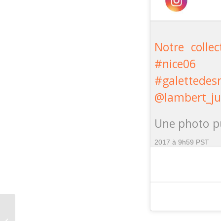
Notre colle
#nice06 #
#galettedesr
@lambert_jul
Une photo pu
2017 à 9h59 PST
Mon premier jour à alpha.b