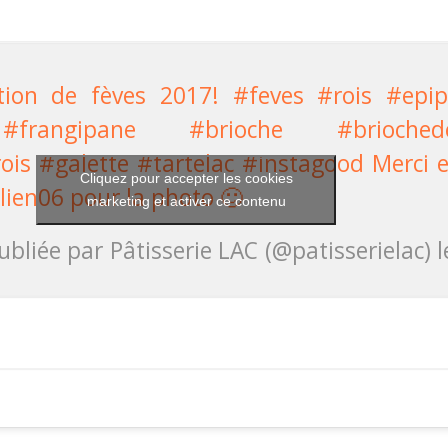
ction de fèves 2017! #feves #rois #epi
frangipane #brioche #briochede
ois #galette #tartelac #instagood Merci 
Cliquez pour accepter les cookies
ien06 pour la photo 🙂
marketing et activer ce contenu
bliée par Pâtisserie LAC (@patisserielac) 