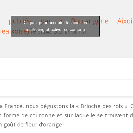
 publiée par • Boulangerie Aixo
Cliquez pour accepter les cookies
eaixoise)
le
marketing et activer ce contenu
31 Déc. 2016 à 5h38 PST
la France, nous dégustons la « Brioche des rois ».
 forme de couronne et sur laquelle se trouvent de
n goût de fleur d’oranger.