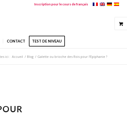
Inscription pour le cours de français
CONTACT
TEST DE NIVEAU
es ici :
Accueil
/
Blog
/
Galette ou brioche des Rois pour l’Epiphanie ?
 POUR