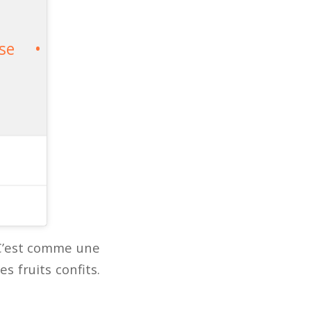
ise •
 C’est comme une
s fruits confits.