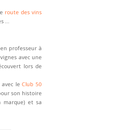
ne
route des vins
es …
ien professeur à
s vignes avec une
écouvert lors de
r avec le
Club 50
our son histoire
la marque) et sa