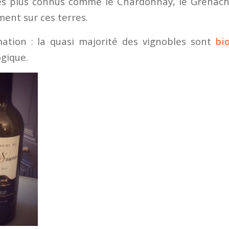
es plus connus comme le Chardonnay, le Grenache
ent sur ces terres.
ation : la quasi majorité des vignobles sont
bi
ogique.