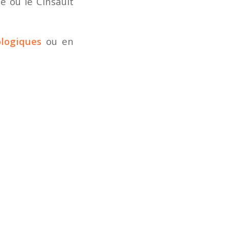
 ou le Cinsault
ologiques
ou en