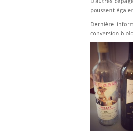
D’autres cépag
poussent égalem
Dernière inform
conversion biol