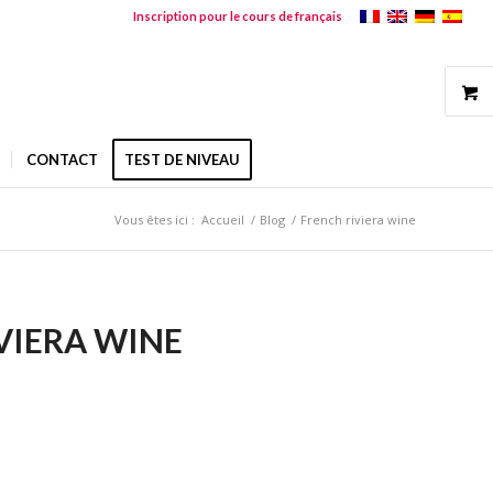
Inscription pour le cours de français
CONTACT
TEST DE NIVEAU
Vous êtes ici :
Accueil
/
Blog
/
French riviera wine
VIERA WINE