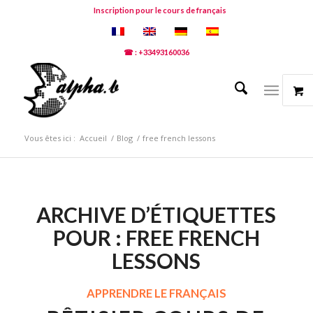
Inscription pour le cours de français
☎ : +33493160036
Vous êtes ici :
Accueil
/
Blog
/
free french lessons
ARCHIVE D’ÉTIQUETTES
POUR :
FREE FRENCH
LESSONS
APPRENDRE LE FRANÇAIS