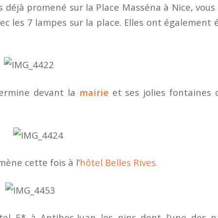
es déjà promené sur la Place Masséna à Nice, vou
vec les 7 lampes sur la place. Elles ont également 
 termine devant la
mairie
et ses jolies fontaines o
ène cette fois à l’
hôtel Belles Rives.
l 5* à Antibes-Juan les pins dont l’une des pa