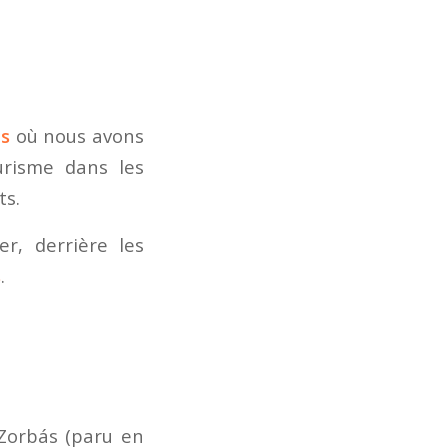
es
où nous avons
urisme dans les
ts.
r, derrière les
s
.
 Zorbás
(paru en