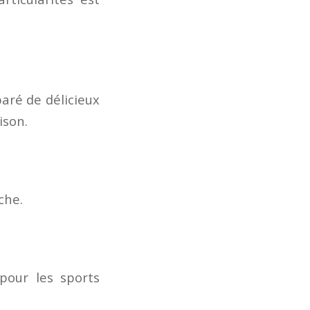
paré de délicieux
ison.
che.
pour les sports