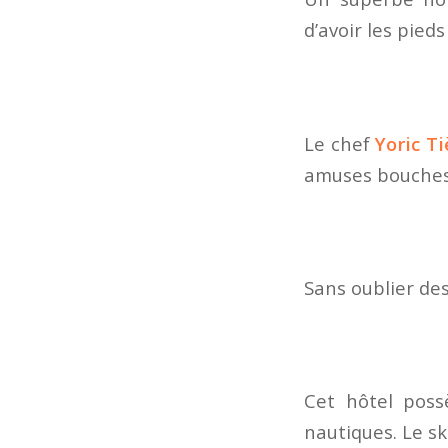
d’avoir les pieds
Le chef
Yoric T
amuses bouches 
Sans oublier de
Cet hôtel poss
nautiques. Le ski