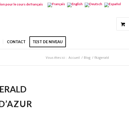
tion pour le cours de français
CONTACT
TEST DE NIVEAU
Vous êtes ici :
Accueil
/
Blog
/
fitzgerald
GERALD
 D’AZUR