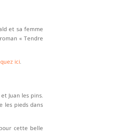
erald et sa femme
n roman « Tendre
iquez ici
.
 et Juan les pins.
e les pieds dans
pour cette belle