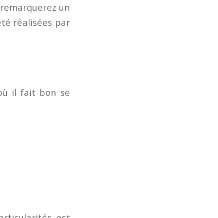
s remarquerez un
été réalisées par
ù il fait bon se
rticularités est