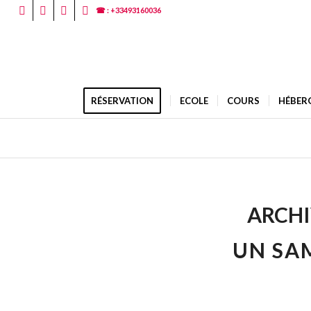
☎ : +33493160036
RÉSERVATION
ECOLE
COURS
HÉBER
ARCHI
UN SAM