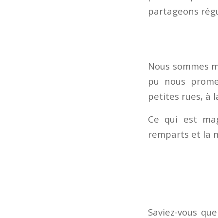
partageons régu
Nous sommes mo
pu nous promen
petites rues, à 
Ce qui est mag
remparts et la 
Saviez-vous qu