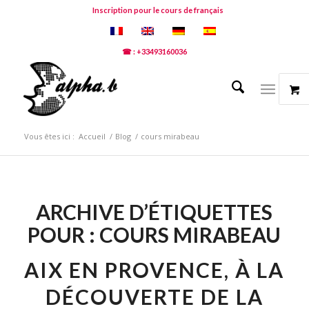
Inscription pour le cours de français
☎ : +33493160036
Vous êtes ici :
Accueil
/
Blog
/
cours mirabeau
ARCHIVE D’ÉTIQUETTES
POUR :
COURS MIRABEAU
AIX EN PROVENCE, À LA
DÉCOUVERTE DE LA