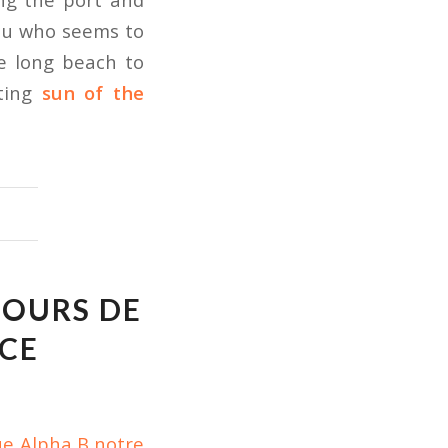
au who seems to
e long beach to
ting
sun of the
COURS DE
ICE
gue Alpha B notre