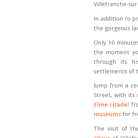
Villefranche-sur
In addition to p
the gorgeous l
Only 10 minutes
the moment you
through its hi
settlements of 
Jump from a cen
Street, with its
Elme citadel
fro
museums
for fre
The visit of t
alleys
of Villef