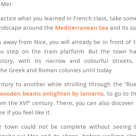
-Mer.
ractice what you learned in French class, take so
andscape around the
Mediterranean Sea
and its s
 away from Nice, you will already be in front of
 step on the train platform. But the town has
story, with its narrow and colourful streets,
the Greek and Roman colonies until today.
tury to another while strolling through the “Ru
wooden beams enlighten by lanterns,
to go to th
m the XVI° century. There, you can also discove
e if you feel like it.
he town could not be complete without seeing
ranche-sur-Mer and its shops, before walking al