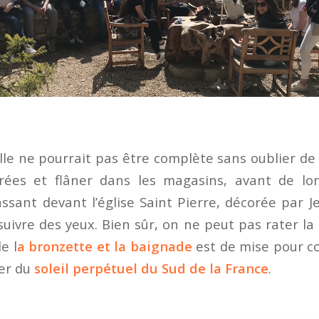
ville ne pourrait pas être complète sans oublier d
lorées et flâner dans les magasins, avant de l
sant devant l’église Saint Pierre, décorée par J
uivre des yeux. Bien sûr, on ne peut pas rater la
e l
a bronzette et la baignade
est de mise pour c
ter du
soleil perpétuel du Sud de la France
.