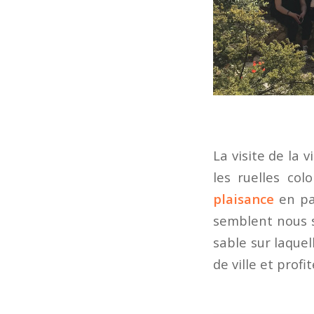
La visite de la 
les ruelles co
plaisance
en pas
semblent nous s
sable sur laquell
de ville et profi