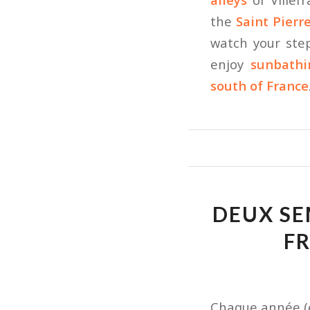
the
Saint Pierr
watch your ste
enjoy
sunbathi
south of France
DEUX SE
FR
Chaque année (e