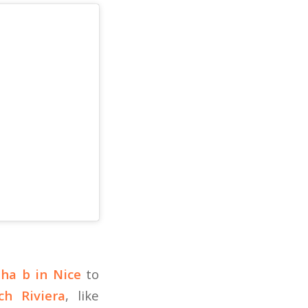
ha b in Nice
to
ch Riviera
, like