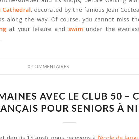
e Cathedral
, decorated by the famous Jean Cocte
ps along the way. Of course, you cannot miss th
ng
at your leisure and
swim
under the everlas
.
0 COMMENTAIRES
MAINES AVEC LE CLUB 50 – 
ANÇAIS POUR SENIORS À N
t depuis 15 ans!), nous recevons à
l’école de lan