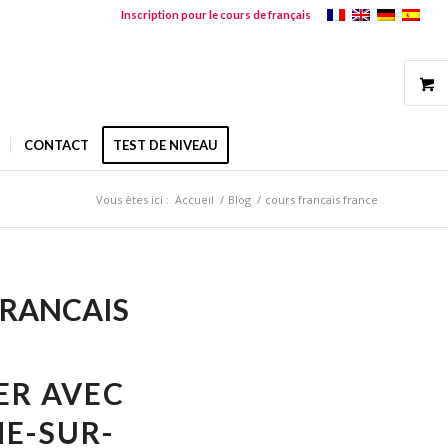
Inscription pour le cours de français
CONTACT
TEST DE NIVEAU
Vous êtes ici :
Accueil
/
Blog
/
cours francais france
FRANCAIS
ER AVEC
HE-SUR-