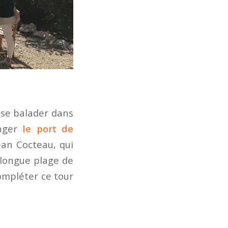
e se balader dans
onger
le port de
ean Cocteau, qui
 longue plage de
ompléter ce tour