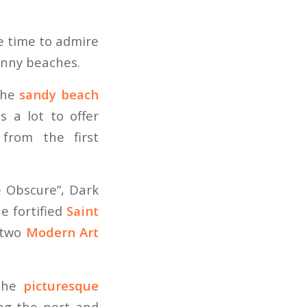
me time to admire
unny beaches.
 the
sandy beach
 a lot to offer
 from the first
e Obscure”, Dark
e fortified
Saint
r two
Modern Art
 the
picturesque
ong the port and