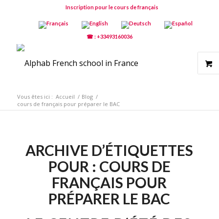
Inscription pour le cours de français
☎ : +33493160036
Vous êtes ici :
Accueil
/
Blog
/
cours de français pour préparer le BAC
ARCHIVE D’ÉTIQUETTES
POUR :
COURS DE
FRANÇAIS POUR
PRÉPARER LE BAC