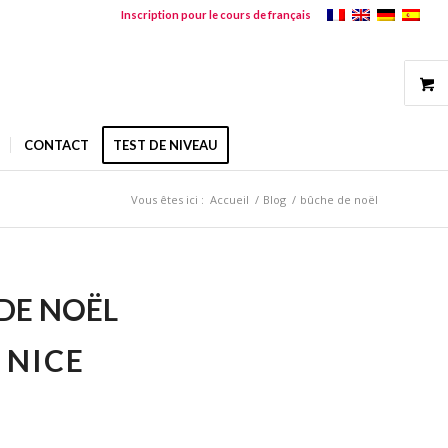
Inscription pour le cours de français
CONTACT
TEST DE NIVEAU
Vous êtes ici :
Accueil
/
Blog
/
bûche de noël
DE NOËL
 NICE