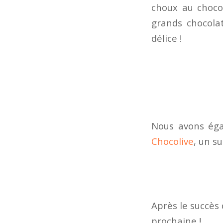
choux au chocol
grands chocola
délice !
Nous avons éga
Chocolive
, un s
Après le succès
prochaine !