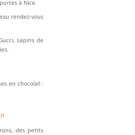
portes à Nice.
veau rendez-vous
Gucci, sapins de
ies.
es en chocolat :
ons, des petits