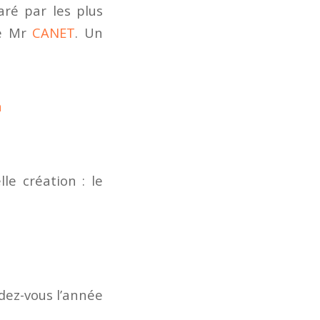
aré par les plus
e Mr
CANET
. Un
e création : le
dez-vous l’année