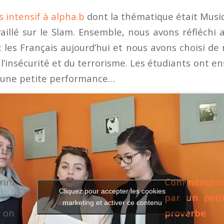
s intensif à alpha.b
dont la thématique était Musi
aillé sur le Slam. Ensemble, nous avons réfléchi
 les Français aujourd’hui et nous avons choisi de
l’insécurité et du terrorisme. Les étudiants ont en
t une petite performance…
r de
ter
in,
Commençon
Cliquez pour accepter les cookies
par un peti
marketing et activer ce contenu
 on
proverbe