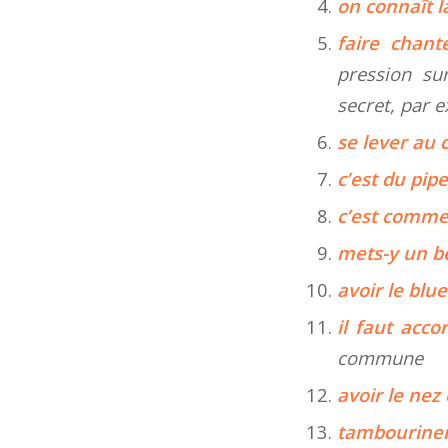
on connaît l
faire chant
pression su
secret, par 
se lever au
c’est du pi
c’est comme
mets-y un b
avoir le blu
il faut acco
commune
avoir le ne
tambouriner