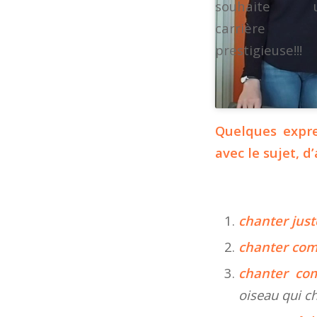
souhaite 
carrière
prestigieuse!!!
Quelques expre
avec le sujet, d
chanter jus
chanter co
chanter co
oiseau qui ch