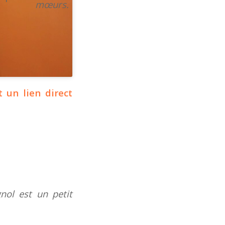
mœurs.
 un lien direct
gnol est un petit