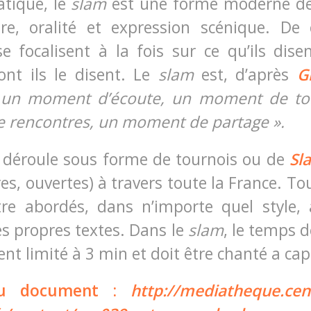
atique, le
slam
est une forme moderne de
ture, oralité et expression scénique. De 
e focalisent à la fois sur ce qu’ils dise
nt ils le disent. Le
slam
est, d’après
G
 un moment d’écoute, un moment de tol
 rencontres, un moment de partage ».
 déroule sous forme de tournois ou de
Sl
res, ouvertes) à travers toute la France. To
re abordés, dans n’importe quel style, 
ses propres textes. Dans le
slam
, le temps d
t limité à 3 min et doit être chanté a cap
du document :
http://mediatheque.cent