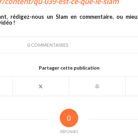
.fr/content/qu-039-est-ce-que-le-slam
nt, rédigez-nous un Slam en commentaire, ou mieux
idéo !
0 COMMENTAIRES
Partager cette publication
0
RÉPONSES