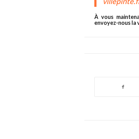
villepinte
À vous maintena
envoyez-nous la v