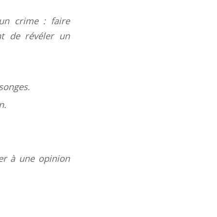
un crime : faire
t de révéler un
nsonges.
n.
ver à une opinion