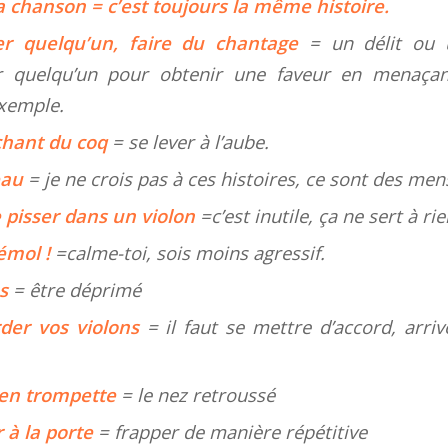
a chanson = c’est toujours la même histoire.
er quelqu’un, faire du chantage
= un délit ou 
r quelqu’un pour obtenir une faveur en menaçan
exemple.
 chant du coq
= se lever à l’aube.
peau
= je ne crois pas à ces histoires, ce sont des me
 pisser dans un violon
=c’est inutile, ça ne sert à rie
émol !
=calme-toi, sois moins agressif.
es
= être déprimé
rder vos violons
= il faut se mettre d’accord, arri
z en trompette
= le nez retroussé
 à la porte
= frapper de manière répétitive