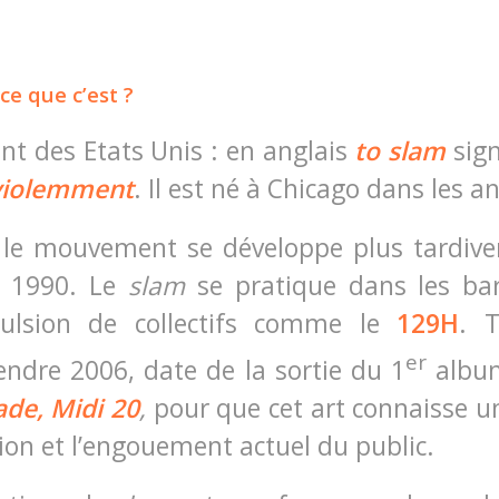
ce que c’est ?
nt des Etats Unis : en anglais
to
slam
sign
violemment
. Il est né à Chicago dans les a
 le mouvement se développe plus tardiv
s 1990. Le
slam
se pratique dans les bar
pulsion de collectifs comme le
129H
. T
er
endre 2006, date de la sortie du 1
albu
ade
,
Midi 20
,
pour que cet art connaisse u
ion et l’engouement actuel du public.