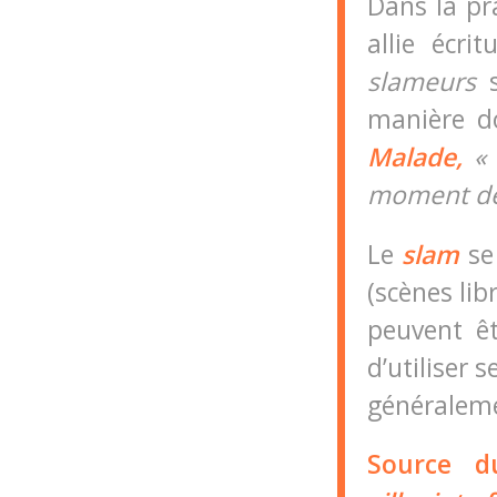
Dans la pr
allie écri
slameurs
s
manière do
Malade,
«
moment de
Le
slam
se
(scènes lib
peuvent êt
d’utiliser 
généralemen
Source 