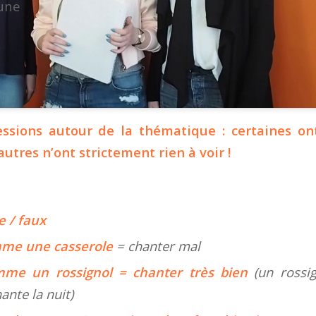
une
ssions autour de la thématique : certaines ont
’autres n’ont strictement rien à voir !
te
/
faux
mme une casserole
= chanter mal
mme un rossignol = chanter très bien
(un rossi
ante la nuit)