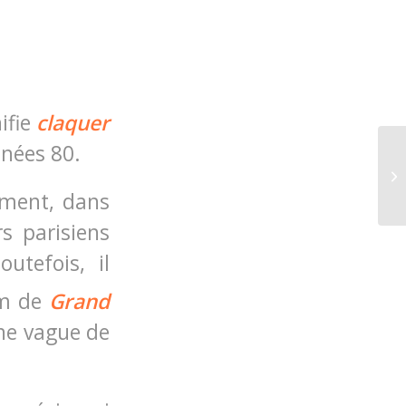
ifie
claquer
nnées 80.
Un
ement, dans
s parisiens
outefois, il
m de
Grand
ne vague de