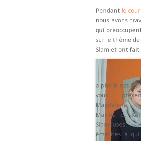
Pendant
le cour
nous avons trav
qui préoccupent
sur le thème de 
Slam et ont fai
alpha-b est fie
vous présen
Magdalena,
Marina et Katr
Slameuses
émérites à qui