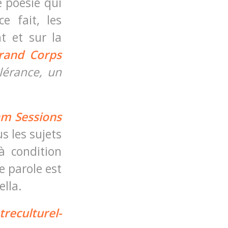
 poésie qui
ce fait, les
nt et sur la
rand Corps
érance, un
am Sessions
us les sujets
à condition
e parole est
ella.
reculturel-