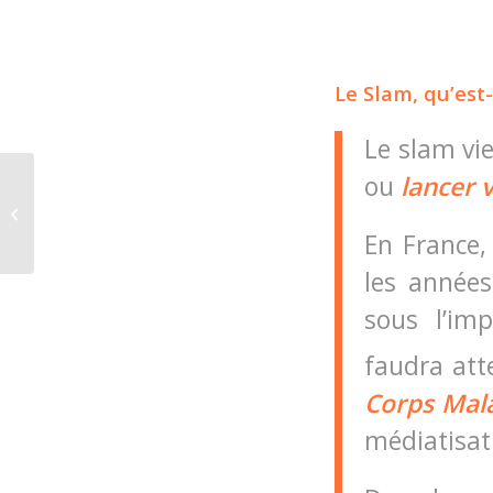
Le Slam, qu’est-
Le slam vie
ou
lancer 
Activity Programme in a french
school – Valentine’s Day
En France,
les année
sous l’im
faudra att
Corps Mal
médiatisat