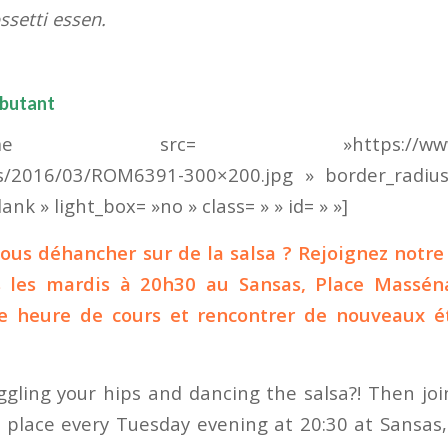
ssetti essen.
ébutant
_frame src= »https://www.alph
s/2016/03/ROM6391-300×200.jpg » border_radius
ank » light_box= »no » class= » » id= » »]
ous déhancher sur de la salsa ? Rejoignez notr
us les mardis à 20h30
au Sansas
, Place Massén
ne heure de cours et rencontrer de nouveaux é
gling your hips and dancing the salsa?! Then joi
s place every Tuesday evening at 20:30 at Sansas