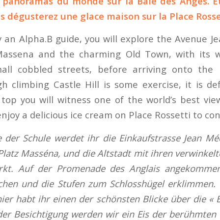
 panoramas du monde sur la Baie des Anges. E
us dégusterez une glace maison sur la Place Rosse
an Alpha.B guide, you will explore the Avenue J
assena and the charming Old Town, with its w
ll cobbled streets, before arriving onto th
h climbing Castle Hill is some exercise, it is def
top you will witness one of the world’s best vie
enjoy a delicious ice cream on Place Rossetti to conc
 der Schule werdet ihr die Einkaufstrasse Jean Mé
latz Masséna, und die Altstadt mit ihren verwinkel
t. Auf der Promenade des Anglais angekommen
hen und die Stufen zum Schlosshügel erklimmen.
hier habt ihr einen der schönsten Blicke über die « 
er Besichtigung werden wir ein Eis der berühmten E