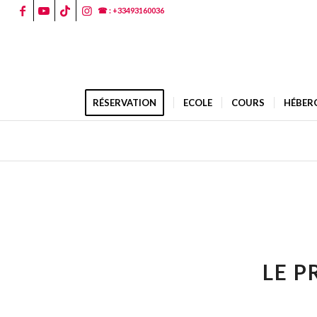
☎ : +33493160036
RÉSERVATION
ECOLE
COURS
HÉBER
LE P