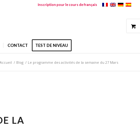
Inscription pour le cours de français
CONTACT
TEST DE NIVEAU
Accueil
/
Blog
/
Le programme des activités de la semaine du 27 Mars
DE LA