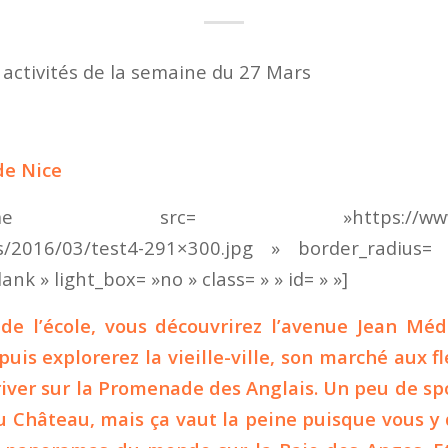
ctivités de la semaine du 27 Mars
de Nice
_frame src= »https://www.alph
s/2016/03/test4-291×300.jpg » border_radius
ank » light_box= »no » class= » » id= » »]
de l’école, vous découvrirez l’avenue Jean Méde
is explorerez la vieille-ville, son marché aux fl
river sur la Promenade des Anglais. Un peu de s
du Château, mais ça vaut la peine puisque vous y 