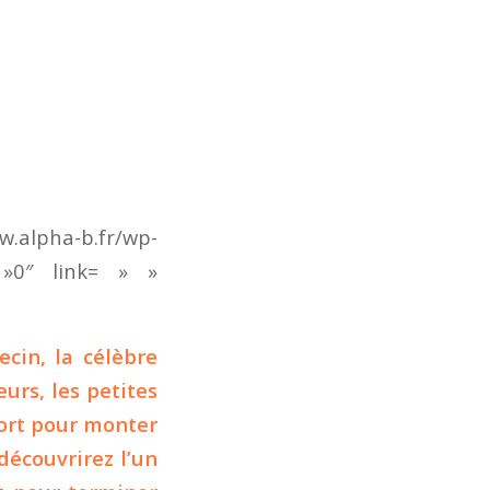
a-b.fr/wp-
= »0″ link= » »
cin, la célèbre
eurs, les petites
port pour monter
découvrirez l’un