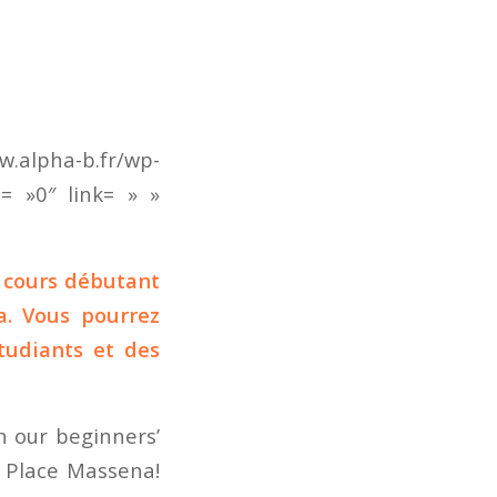
a-b.fr/wp-
= »0″ link= » »
e cours débutant
a. Vous pourrez
tudiants et des
n our beginners’
, Place Massena!