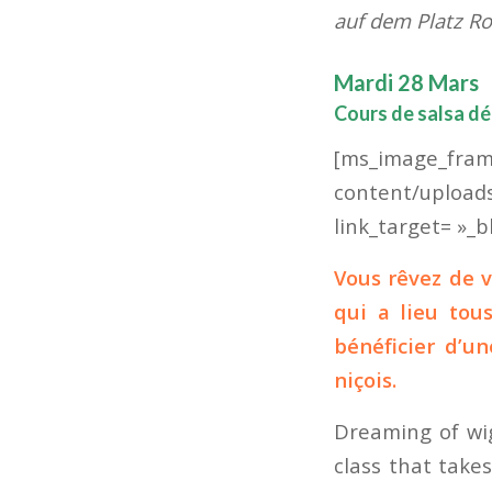
auf dem Platz Ro
Mardi 28 Mars
Cours de salsa d
[ms_image
content/upload
link_target= »_bl
Vous rêvez de v
qui a lieu to
bénéficier d’u
niçois.
Dreaming of wig
class that take