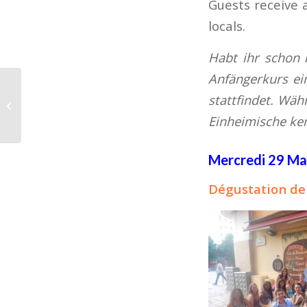
Guests receive 
locals.
Habt ihr schon 
Anfängerkurs ei
stattfindet. Wä
Alpha – Le parc des loups dans le
Boréon
Einheimische ke
Mercredi 29 Ma
Dégustation de 