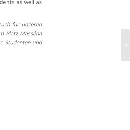
dents as well as
euch für unseren
am Platz Masséna
re Studenten und
Un
gr