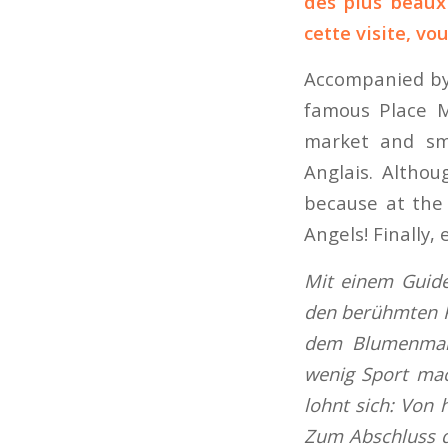
des plus beaux
cette visite, vo
Accompanied by 
famous Place M
market and sma
Anglais. Althoug
because at the 
Angels! Finally, 
Mit einem Guide
den berühmten P
dem Blumenmark
wenig Sport mac
lohnt sich: Von 
Zum Abschluss d