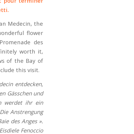
t pour terminer
tti.
ean Medecin, the
onderful flower
e Promenade des
initely worth it,
ws of the Bay of
lude this visit.
decin entdecken,
ten Gässchen und
 werdet ihr ein
 Die Anstrengung
Baie des Anges ».
isdiele Fenoccio