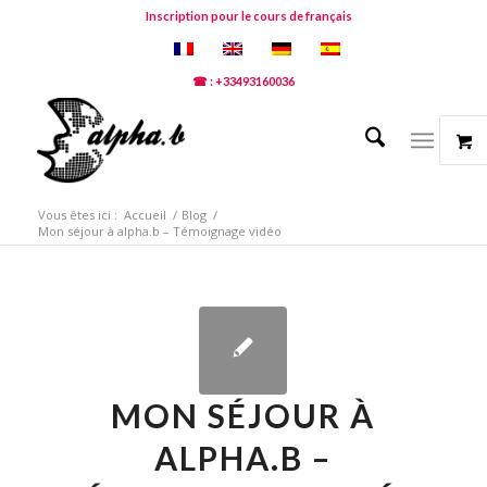
Inscription pour le cours de français
☎ : +33493160036
Vous êtes ici :
Accueil
/
Blog
/
Mon séjour à alpha.b – Témoignage vidéo
MON SÉJOUR À
ALPHA.B –