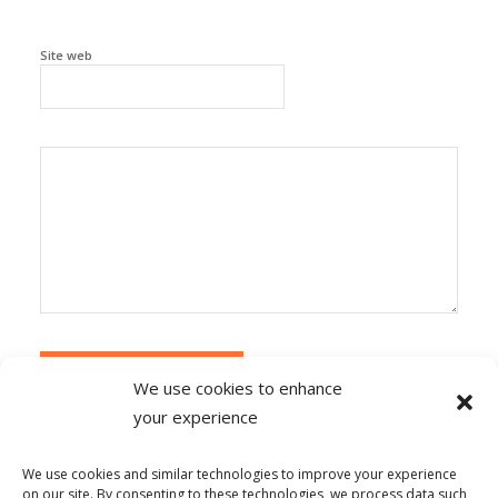
Site web
We use cookies to enhance
your experience
Alternative:
Ce site utilise Akismet pour réduire les
indésirables.
En savoir plus sur la façon dont les
We use cookies and similar technologies to improve your experience
données de vos commentaires sont traitées
.
on our site. By consenting to these technologies, we process data such