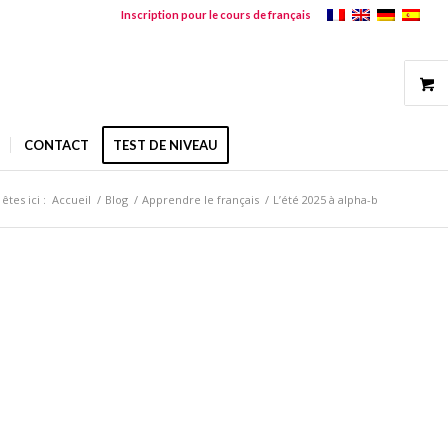
Inscription pour le cours de français
CONTACT
TEST DE NIVEAU
êtes ici :
Accueil
/
Blog
/
Apprendre le français
/
L’été 2025 à alpha-b