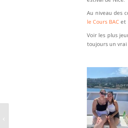
Au niveau des co
le Cours BAC
et 
Voir les plus je
toujours un vra
Portrait du mois : Inès