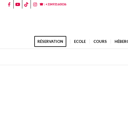
☎ : +33493160036
RÉSERVATION
ECOLE
COURS
HÉBER