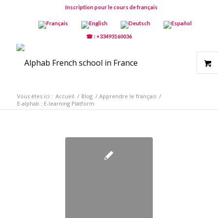
Inscription pour le cours de français
☎ : +33493160036
Vous êtes ici :
Accueil
/
Blog
/
Apprendre le français
/
E-alphab : E-learning Platform