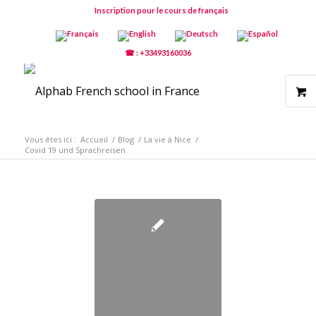
Inscription pour le cours de français
☎ : +33493160036
Vous êtes ici :
Accueil
/
Blog
/
La vie à Nice
/
Covid 19 und Sprachreisen