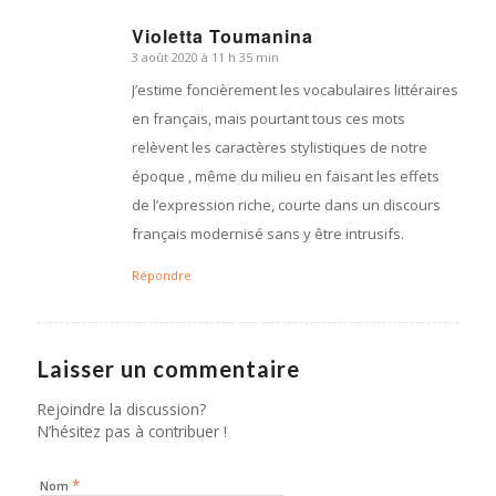
Violetta Toumanina
3 août 2020 à 11 h 35 min
dit
:
J’estime foncièrement les vocabulaires littéraires
en français, mais pourtant tous ces mots
relèvent les caractères stylistiques de notre
époque , même du milieu en faisant les effets
de l’expression riche, courte dans un discours
français modernisé sans y être intrusifs.
Répondre
Laisser un commentaire
Rejoindre la discussion?
N’hésitez pas à contribuer !
*
Nom