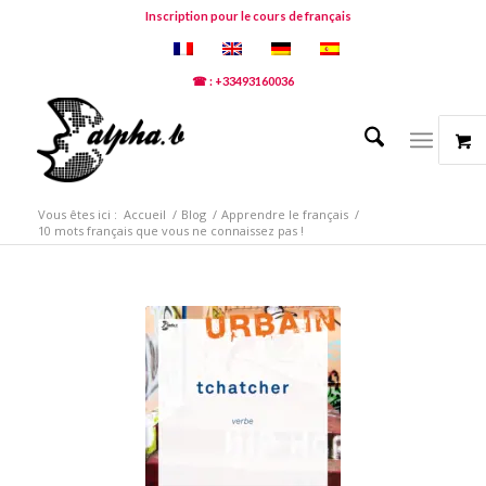
Inscription pour le cours de français
☎ : +33493160036
Vous êtes ici :
Accueil
/
Blog
/
Apprendre le français
/
10 mots français que vous ne connaissez pas !