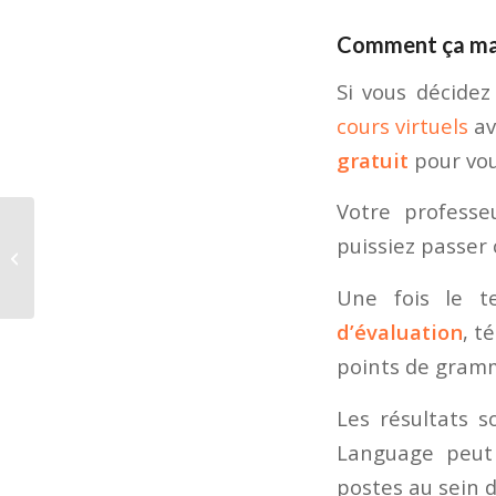
Comment ça ma
Si vous décidez
cours virtuels
av
gratuit
pour vou
Votre professe
Portrait du mois :
puissiez passer 
Pacôme, coordinateur
des activités
Une fois le t
d’évaluation
, t
points de gramm
Les résultats s
Language peut 
postes au sein 