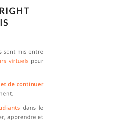
BRIGHT
IS
s sont mis entre
rs virtuels
pour
et de continuer
nent.
udiants
dans le
er, apprendre et