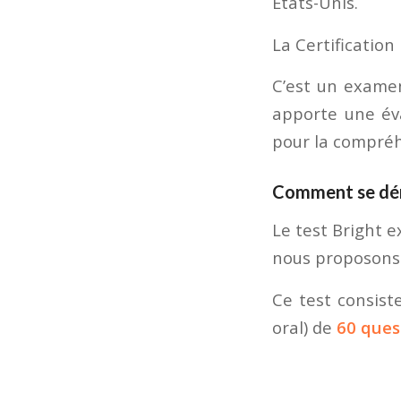
Etats-Unis.
La Certification
C’est un examen
apporte une éva
pour la compréh
Comment se dér
Le test Bright 
nous proposons
Ce test consis
oral) de
60 ques