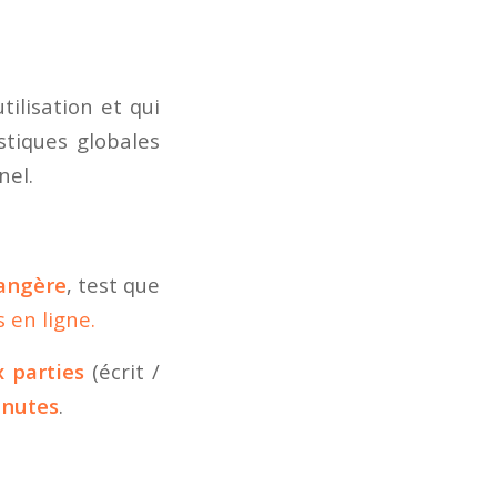
ilisation et qui
stiques globales
nel.
rangère
, test que
 en ligne.
 parties
(écrit /
inutes
.