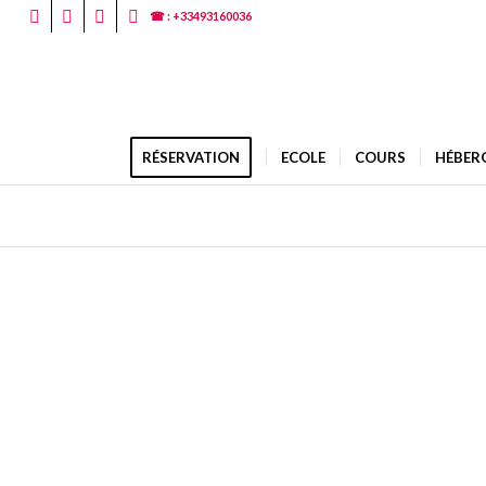
☎ : +33493160036
RÉSERVATION
ECOLE
COURS
HÉBER