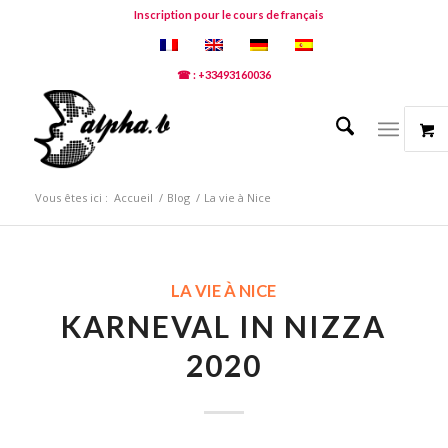
Inscription pour le cours de français
☎ : +33493160036
Vous êtes ici :
Accueil
/
Blog
/
La vie à Nice
LA VIE À NICE
KARNEVAL IN NIZZA
2020