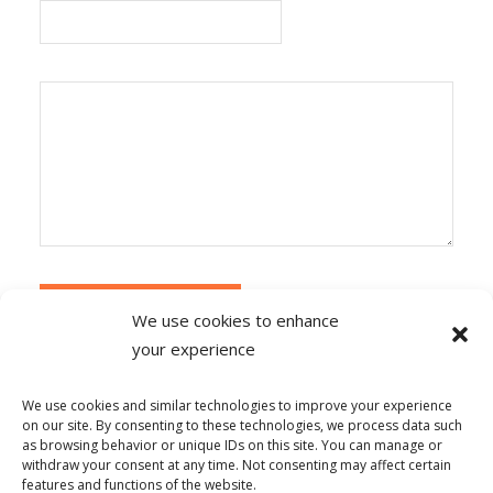
We use cookies to enhance
your experience
Alternative:
Ce site utilise Akismet pour réduire les
indésirables.
En savoir plus sur la façon dont les
We use cookies and similar technologies to improve your experience
données de vos commentaires sont traitées
.
on our site. By consenting to these technologies, we process data such
as browsing behavior or unique IDs on this site. You can manage or
withdraw your consent at any time. Not consenting may affect certain
features and functions of the website.