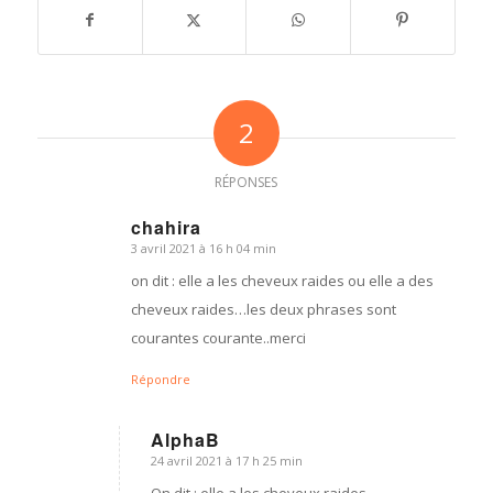
2
RÉPONSES
chahira
3 avril 2021 à 16 h 04 min
dit
:
on dit : elle a les cheveux raides ou elle a des
cheveux raides…les deux phrases sont
courantes courante..merci
Répondre
AlphaB
24 avril 2021 à 17 h 25 min
dit
:
On dit : elle a les cheveux raides.