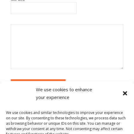
We use cookies to enhance
your experience
Alternative:
Ce site utilise Akismet pour réduire les
indésirables.
En savoir plus sur la façon dont les
We use cookies and similar technologies to improve your experience
données de vos commentaires sont traitées
.
on our site. By consenting to these technologies, we process data such
as browsing behavior or unique IDs on this site. You can manage or
withdraw your consent at any time. Not consenting may affect certain