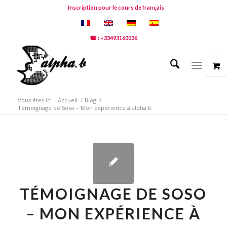
Inscription pour le cours de français
☎ : +33493160036
Vous êtes ici :
Accueil
/
Blog
/
Témoignage de Soso – Mon expérience à alpha.b
TÉMOIGNAGE DE SOSO
– MON EXPÉRIENCE À