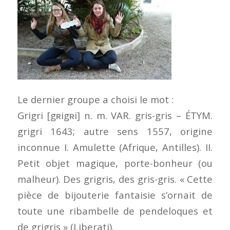
Le dernier groupe a choisi le mot :
Grigri [gʀigʀi] n. m. VAR. gris-gris – ÉTYM.
grigri 1643; autre sens 1557, origine
inconnue I. Amulette (Afrique, Antilles). II.
Petit objet magique, porte-bonheur (ou
malheur). Des grigris, des gris-gris. « Cette
pièce de bijouterie fantaisie s’ornait de
toute une ribambelle de pendeloques et
de grigris » (Liberati).