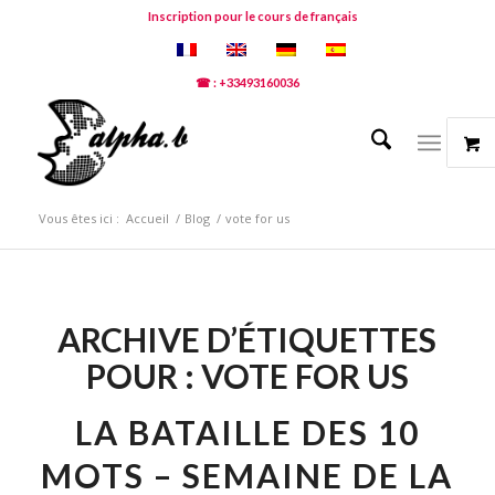
Inscription pour le cours de français
☎ : +33493160036
Vous êtes ici :
Accueil
/
Blog
/
vote for us
ARCHIVE D’ÉTIQUETTES
POUR :
VOTE FOR US
LA BATAILLE DES 10
MOTS – SEMAINE DE LA