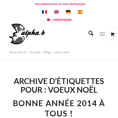
Inscription pour le cours de français
☎ : +33493160036
Vous êtes ici :
Accueil
/
Blog
/
voeux noël
ARCHIVE D’ÉTIQUETTES
POUR :
VOEUX NOËL
BONNE ANNÉE 2014 À
TOUS !