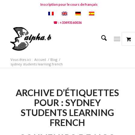
Inscription pour le cours de français
☎ : +33493160036
Vous êtes ici :
Accueil
/
Blog
/
sydney students learning french
ARCHIVE D’ÉTIQUETTES
POUR :
SYDNEY
STUDENTS LEARNING
FRENCH