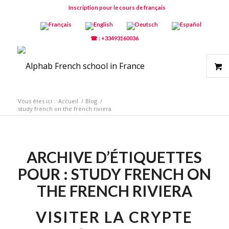
Inscription pour le cours de français
☎ : +33493160036
Vous êtes ici :
Accueil
/
Blog
/
study french on the french riviera
ARCHIVE D’ÉTIQUETTES
POUR :
STUDY FRENCH ON
THE FRENCH RIVIERA
VISITER LA CRYPTE