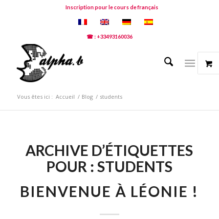
Inscription pour le cours de français
☎ : +33493160036
Vous êtes ici :
Accueil
/
Blog
/
students
ARCHIVE D’ÉTIQUETTES
POUR :
STUDENTS
BIENVENUE À LÉONIE !