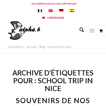
Inscription pour le cours de français
☎ : +33493160036
Vous êtes ici :
Accueil
/
Blog
/
school trip in nice
ARCHIVE D’ÉTIQUETTES
POUR :
SCHOOL TRIP IN
NICE
SOUVENIRS DE NOS