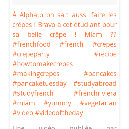
À Alpha.b on sait aussi faire les
crêpes ! Bravo à cet étudiant pour
sa belle crêpe ! Miam ??
#frenchfood #french #crepes
#crepeparty #recipe
#howtomakecrepes
#makingcrepes #pancakes
#pancaketuesday #studyabroad
#studyfrench #frenchriviera
#miam #yummy #vegetarian
#video #videooftheday
Une vidéo publiée par