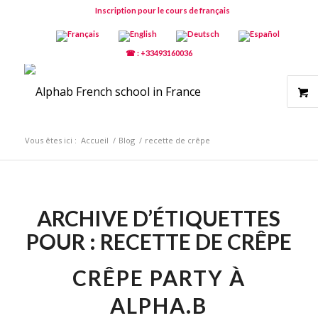
Inscription pour le cours de français
☎ : +33493160036
Vous êtes ici :
Accueil
/
Blog
/
recette de crêpe
ARCHIVE D’ÉTIQUETTES
POUR :
RECETTE DE CRÊPE
CRÊPE PARTY À
ALPHA.B