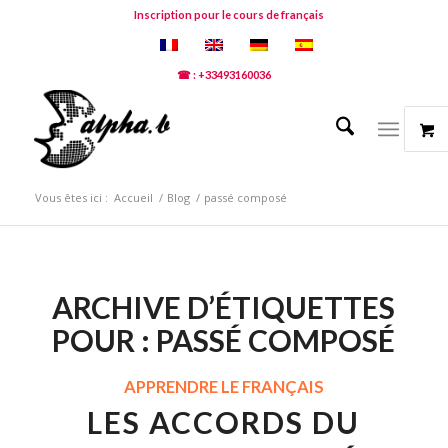
Inscription pour le cours de français
☎ : +33493160036
Vous êtes ici :
Accueil
/
Blog
/
passé composé
ARCHIVE D’ÉTIQUETTES
POUR :
PASSÉ COMPOSÉ
APPRENDRE LE FRANÇAIS
LES ACCORDS DU