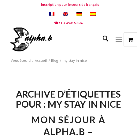
Inscription pour le cours de français
☎ : +33493160036
Vous êtes ici :
Accueil
/
Blog
/
my stay in nice
ARCHIVE D’ÉTIQUETTES
POUR :
MY STAY IN NICE
MON SÉJOUR À
ALPHA.B –